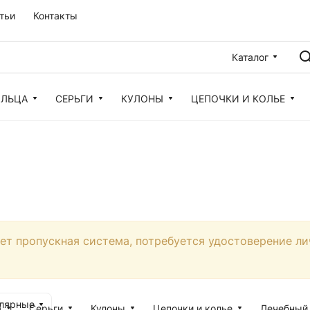
тьи
Контакты
Каталог
ОЛЬЦА
СЕРЬГИ
КУЛОНЫ
ЦЕПОЧКИ И КОЛЬЕ
ует пропускная система, потребуется удостоверение ли
улярные
а
Серьги
Кулоны
Цепочки и колье
Лечебный 