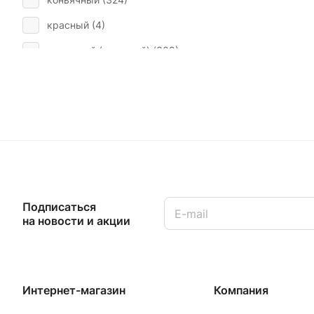
красный (
4
)
лимонный (медовый) (
309
)
микс (
169
)
оливковый (
2
)
синий (
10
)
слоновой кости, белый (
23
)
черный (
1
)
Подписаться
на новости и акции
Интернет-магазин
Компания