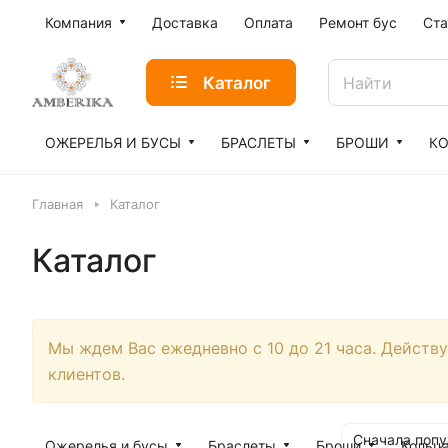
Компания
Доставка
Оплата
Ремонт бус
Ста
Каталог
ОЖЕРЕЛЬЯ И БУСЫ
БРАСЛЕТЫ
БРОШИ
К
Главная
Каталог
Каталог
Мы ждем Вас ежедневно с 10 до 21 часа. Действ
клиентов.
Сначала поп
Ожерелья и бусы
Браслеты
Броши
Кольц