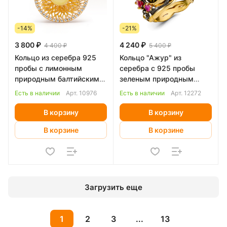
-14%
-21%
3 800 ₽
4 240 ₽
4 400 ₽
5 400 ₽
Кольцо из серебра 925
Кольцо "Ажур" из
пробы с лимонным
серебра с 925 пробы
природным балтийским
зеленым природным
янтарем
балтийским янтарем
Есть в наличии
Арт.
10976
Есть в наличии
Арт.
12272
В корзину
В корзину
В корзине
В корзине
Загрузить еще
1
2
3
...
13