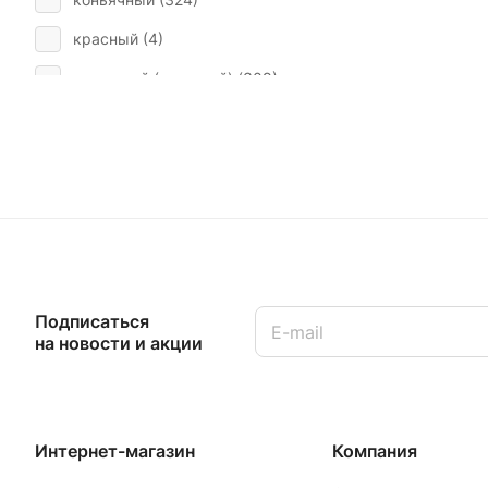
красный (
4
)
лимонный (медовый) (
309
)
микс (
169
)
оливковый (
2
)
синий (
10
)
слоновой кости, белый (
23
)
черный (
1
)
Подписаться
на новости и акции
Интернет-магазин
Компания