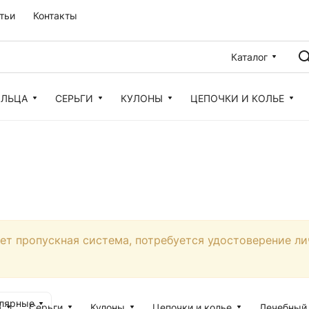
тьи
Контакты
Каталог
ОЛЬЦА
СЕРЬГИ
КУЛОНЫ
ЦЕПОЧКИ И КОЛЬЕ
ует пропускная система, потребуется удостоверение ли
улярные
а
Серьги
Кулоны
Цепочки и колье
Лечебный 