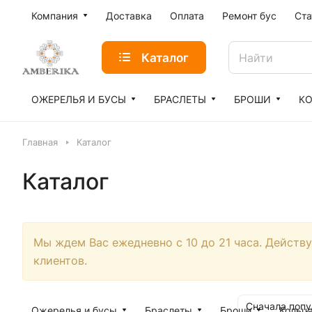
Компания
Доставка
Оплата
Ремонт бус
Ста
Каталог
ОЖЕРЕЛЬЯ И БУСЫ
БРАСЛЕТЫ
БРОШИ
К
Главная
Каталог
Каталог
Мы ждем Вас ежедневно с 10 до 21 часа. Действ
клиентов.
Сначала поп
Ожерелья и бусы
Браслеты
Броши
Кольц