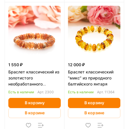
1 550 ₽
12 000 ₽
Браслет классический из
Браслет классический
золотистого
"микс" из природного
необработанного
балтийского янтаря
Балтийского янтаря
Есть в наличии
Арт.
2300
Есть в наличии
Арт.
11364
В корзину
В корзину
В корзине
В корзине