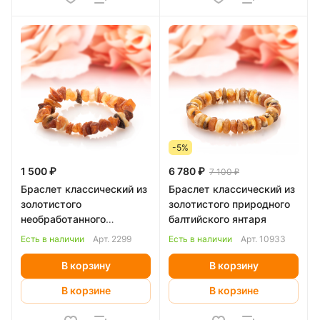
-5%
1 500 ₽
6 780 ₽
7 100 ₽
Браслет классический из
Браслет классический из
золотистого
золотистого природного
необработанного
балтийского янтаря
Балтийского янтаря
Есть в наличии
Арт.
2299
Есть в наличии
Арт.
10933
В корзину
В корзину
В корзине
В корзине