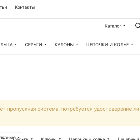
тьи
Контакты
Каталог
ОЛЬЦА
СЕРЬГИ
КУЛОНЫ
ЦЕПОЧКИ И КОЛЬЕ
ует пропускная система, потребуется удостоверение ли
улярные
а
Серьги
Кулоны
Цепочки и колье
Лечебный 