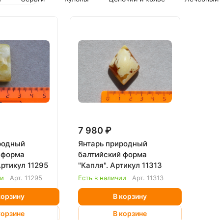
7 980 ₽
родный
Янтарь природный
 форма
балтийский форма
Артикул 11295
"Капля". Артикул 11313
ии
Арт.
11295
Есть в наличии
Арт.
11313
корзину
В корзину
корзине
В корзине