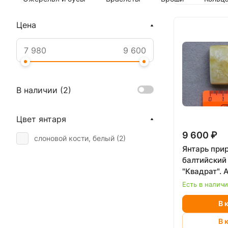
Цена
В наличии (
2
)
Цвет янтаря
9 600 ₽
слоновой кости, белый (
2
)
Янтарь при
балтийский
"Квадрат". 
Есть в налич
В 
В 