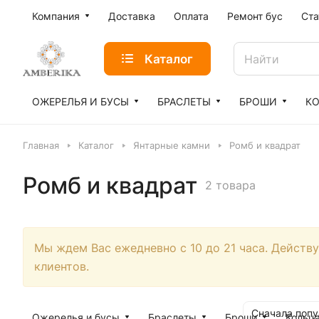
Компания
Доставка
Оплата
Ремонт бус
Ста
Каталог
ОЖЕРЕЛЬЯ И БУСЫ
БРАСЛЕТЫ
БРОШИ
К
Главная
Каталог
Янтарные камни
Ромб и квадрат
Ромб и квадрат
2 товара
Мы ждем Вас ежедневно с 10 до 21 часа. Действ
клиентов.
Сначала поп
Ожерелья и бусы
Браслеты
Броши
Кольц