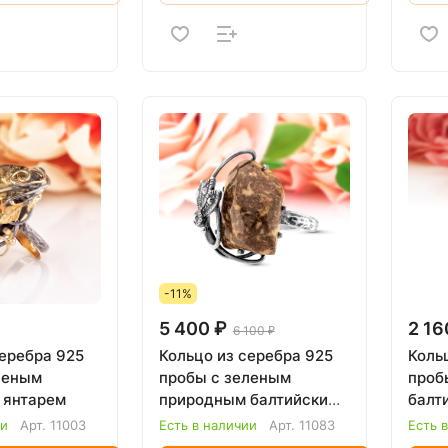
-11%
5 400 ₽
2 16
6 100 ₽
серебра 925
Кольцо из серебра 925
Коль
леным
пробы с зеленым
проб
 янтарем
природным балтийским
балт
янтарем
ии
Арт.
11003
Есть в наличии
Арт.
11083
Есть 