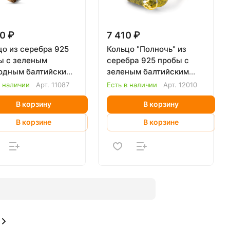
0 ₽
7 410 ₽
цо из серебра 925
Кольцо "Полночь" из
ы с зеленым
серебра 925 пробы с
одным балтийским
зеленым балтийским
рем
янтарем
в наличии
Арт.
11087
Есть в наличии
Арт.
12010
В корзину
В корзину
В корзине
В корзине