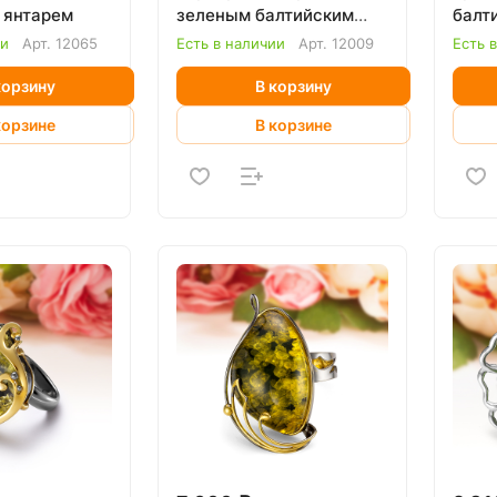
 янтарем
зеленым балтийским
балт
янтарем
ии
Арт.
12065
Есть в наличии
Арт.
12009
Есть 
корзину
В корзину
корзине
В корзине