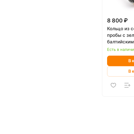
8 800 ₽
Кольцо из 
пробы с зе
балтийским
Есть в налич
В 
В 