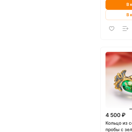
В 
В 
4 500 ₽
Кольцо из 
пробы с зе