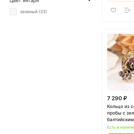
Цвет янтаря
зеленый (
33
)
7 290 ₽
Кольцо из 
пробы с зе
балтийским
Есть в налич