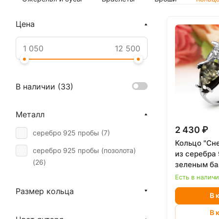
Цена
В наличии (
33
)
Металл
2 430 ₽
серебро 925 пробы (
7
)
Кольцо "Сн
серебро 925 пробы (позолота)
из серебра
(
26
)
зеленым ба
янтарем
Есть в налич
Размер кольца
В 
В 