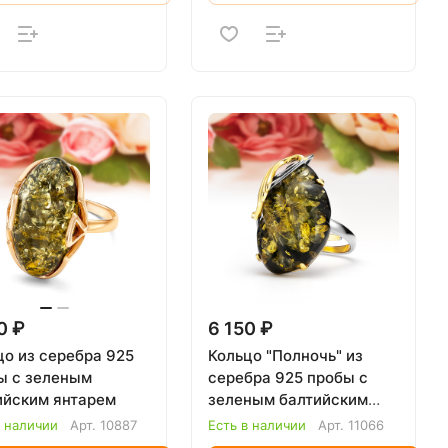
0 ₽
6 150 ₽
цо из серебра 925
Кольцо "Полночь" из
ы с зеленым
серебра 925 пробы с
ийским янтарем
зеленым балтийским
янтарем
в наличии
Арт.
10887
Есть в наличии
Арт.
11066