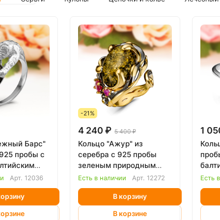
-21%
4 240 ₽
1 05
5 400 ₽
ежный Барс"
Кольцо "Ажур" из
Коль
 925 пробы с
серебра с 925 пробы
проб
лтийским
зеленым природным
балт
балтийским янтарем
ии
Арт.
12036
Есть в наличии
Арт.
12272
Есть 
корзину
В корзину
корзине
В корзине