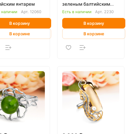
ийским янтарем
зеленым балтийским
янтарем
в наличии
Арт.
12060
Есть в наличии
Арт.
2230
В корзину
В корзину
В корзине
В корзине