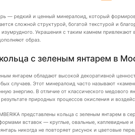
арь — редкий и ценный минералоид, который формиров
чается сложной структурой, богатой текстурой и благ
 изумрудного. Украшения с таким камнем привлекают в
дополняют образ.
кольца с зеленым янтарем в Мо
еным янтарем обладают высокой декоративной ценност
обых случаев. Этот минералоид часто называют «камен
нную энергию. В отличие от классического медового я
 результате природных процессов окисления и воздей
MBERIKA представлены кольца с зеленым янтарем в сер
ормами вставок — круглые, овальные, каплевидные и 
янтарь никогда не повторяет рисунок и цветовые пере