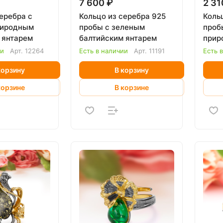
7 600 ₽
2 31
еребра с
Кольцо из серебра 925
Коль
риродным
пробы с зеленым
проб
 янтарем
балтийским янтарем
прир
янта
ии
Арт.
12264
Есть в наличии
Арт.
11191
Есть 
корзину
В корзину
корзине
В корзине