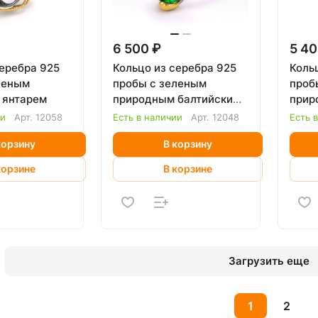
6 500 ₽
5 40
серебра 925
Кольцо из серебра 925
Коль
леным
пробы с зеленым
проб
 янтарем
природным балтийским
прир
янтарем
янта
ии
Арт.
12058
Есть в наличии
Арт.
12048
Есть 
корзину
В корзину
корзине
В корзине
Загрузить еще
1
2