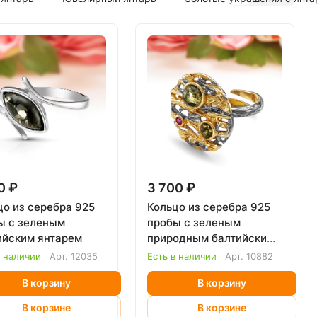
0 ₽
3 700 ₽
цо из серебра 925
Кольцо из серебра 925
ы с зеленым
пробы с зеленым
ийским янтарем
природным балтийским
янтарем
в наличии
Арт.
12035
Есть в наличии
Арт.
10882
В корзину
В корзину
В корзине
В корзине