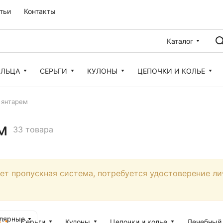
тьи
Контакты
Каталог
ОЛЬЦА
СЕРЬГИ
КУЛОНЫ
ЦЕПОЧКИ И КОЛЬЕ
 янтарем
м
33 товара
ует пропускная система, потребуется удостоверение ли
улярные
а
Серьги
Кулоны
Цепочки и колье
Лечебный 