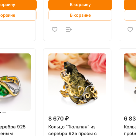
корзину
В корзину
корзине
В корзине
8 670 ₽
6 83
серебра 925
Кольцо "Тюльпан" из
Коль
леным
серебра 925 пробы с
проб