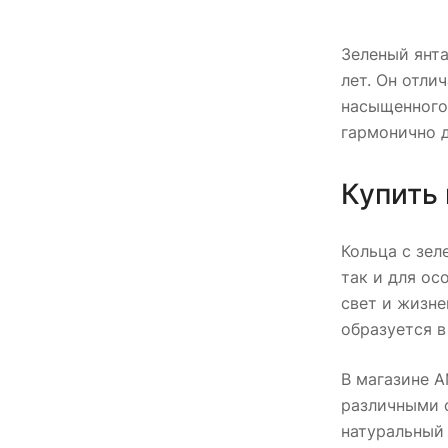
Зеленый янт
лет. Он отли
насыщенного
гармонично 
Купить 
Кольца с зел
так и для ос
свет и жизне
образуется в
В магазине A
различными ф
натуральный 