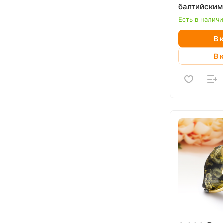
балтийским
Есть в налич
В 
В 