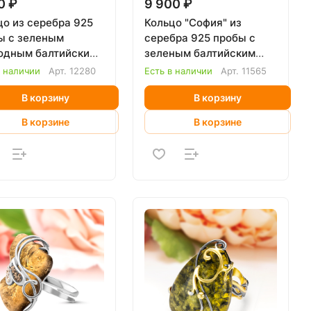
0 ₽
9 900 ₽
цо из серебра 925
Кольцо "София" из
ы с зеленым
серебра 925 пробы с
одным балтийским
зеленым балтийским
рем
янтарем
в наличии
Арт.
12280
Есть в наличии
Арт.
11565
В корзину
В корзину
В корзине
В корзине