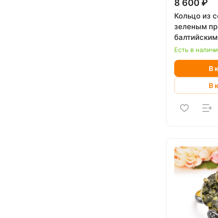
8 600 ₽
Кольцо из с
зеленым п
балтийским
Есть в налич
В 
В 