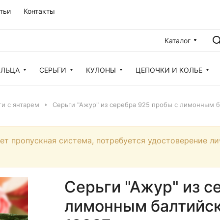
тьи
Контакты
Каталог
ОЛЬЦА
СЕРЬГИ
КУЛОНЫ
ЦЕПОЧКИ И КОЛЬЕ
и с янтарем
Серьги "Ажур" из серебра 925 пробы с лимонным б
ует пропускная система, потребуется удостоверение ли
Серьги "Ажур" из с
лимонным балтийск