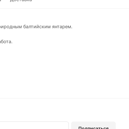
риродным балтийским янтарем.
абота.
Подписаться